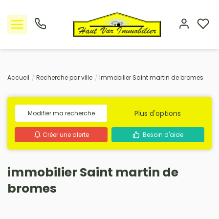
Nos offres
Accueil
Recherche par ville
immobilier Saint martin de bromes
L'Agence
Plus d'options
Modifier ma recherche
Rejoindre le groupement
Créer une alerte
Besoin d'aide
Avis clients
immobilier Saint martin de
Estimation
bromes
Avis clients