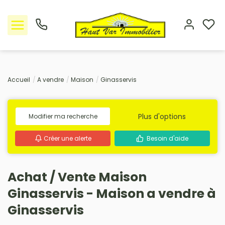
Nos offres
Accueil
A vendre
Maison
Ginasservis
L'Agence
Plus d'options
Modifier ma recherche
Rejoindre le groupement
Créer une alerte
Besoin d'aide
Avis clients
Achat / Vente Maison
Estimation
Ginasservis - Maison a vendre à
Avis clients
Ginasservis