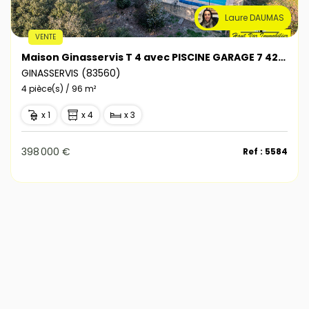
Laure DAUMAS
VENTE
Maison Ginasservis T 4 avec PISCINE GARAGE 7 423m² de terrain
GINASSERVIS (83560)
4 pièce(s) / 96 m²
x 1
x 4
x 3
398 000 €
Ref : 5584