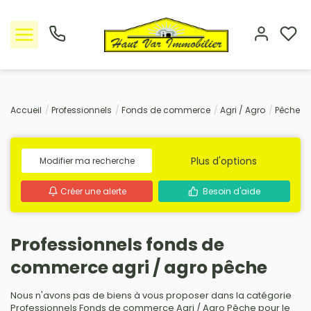
Nos offres
Accueil
Professionnels
Fonds de commerce
Agri / Agro
Pêche
L'Agence
Plus d'options
Modifier ma recherche
Rejoindre le groupement
Créer une alerte
Besoin d'aide
Avis clients
Professionnels fonds de
Estimation
commerce agri / agro pêche
Avis clients
Nous n'avons pas de biens à vous proposer dans la catégorie
Professionnels Fonds de commerce Agri / Agro Pêche pour le