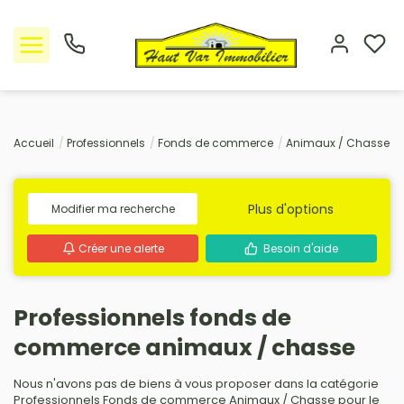
Nos offres
Accueil
Professionnels
Fonds de commerce
Animaux / Chasse
L'Agence
Plus d'options
Modifier ma recherche
Rejoindre le groupement
Créer une alerte
Besoin d'aide
Avis clients
Professionnels fonds de
Estimation
commerce animaux / chasse
Avis clients
Nous n'avons pas de biens à vous proposer dans la catégorie
Professionnels Fonds de commerce Animaux / Chasse pour le