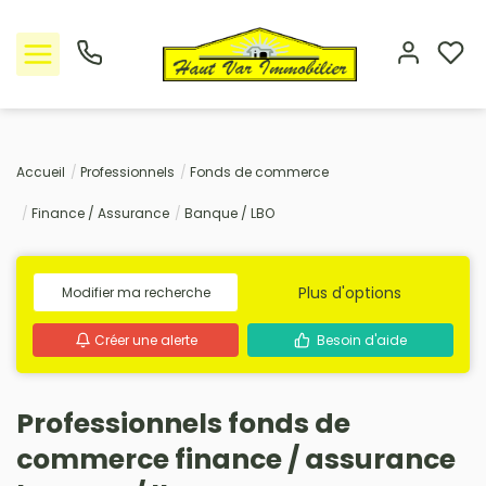
Nos offres
Accueil
Professionnels
Fonds de commerce
Finance / Assurance
Banque / LBO
L'Agence
Rejoindre le groupement
Plus d'options
Modifier ma recherche
Avis clients
Créer une alerte
Besoin d'aide
Estimation
Professionnels fonds de
Avis clients
commerce finance / assurance