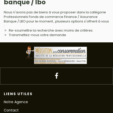
banque / lbo
Nous n'avons pas de biens à vous proposer dans la catégorie
Professionnels Fonds de commerce Finance / Assurance
Banque / LBO pour le moment , plusieurs options s'offrent à vous
:
Re-soumettre la recherche avec moins de critères.
Transmettez-nous votre demande
LIENS UTILES
Notre Agence
Contact