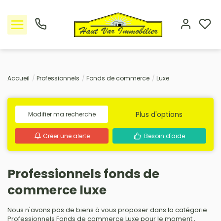
Nos offres
Accueil
Professionnels
Fonds de commerce
Luxe
L'Agence
Plus d'options
Modifier ma recherche
Rejoindre le groupement
Créer une alerte
Besoin d'aide
Avis clients
Professionnels fonds de
Estimation
commerce luxe
Avis clients
Nous n'avons pas de biens à vous proposer dans la catégorie
Professionnels Fonds de commerce Luxe pour le moment ,