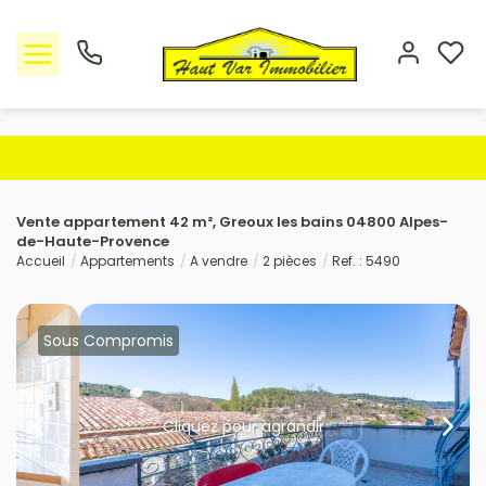
Nos offres
Vente appartement 42 m², Greoux les bains 04800 Alpes-
L'Agence
de-Haute-Provence
Accueil
Appartements
A vendre
2 pièces
Ref. : 5490
Rejoindre le groupement
Avis clients
Sous Compromis
Estimation
Cliquez pour agrandir
Avis clients