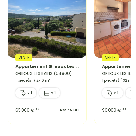
VENTE
VENTE
Appartement Greoux Les Bains 1 pièce(s) 27,60 m2
GREOUX LES BAINS (04800)
GREOUX LES BAI
1 pièce(s) / 27.6 m²
1 pièce(s) / 32 m²
x 1
x 1
x 1
65 000 €
**
96 000 €
**
Ref : 5631