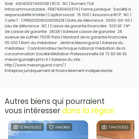
Siret : 43040037400038 | RCS : NC | Numero TVA
Intracommunautaire : FR87430400374 | Forme juridique : Société à
responsabilité limitée | Capital social : 15 000 | Assurance RCP : NC |
Carte T : CPI83012016000005218 | Date de délivrance : 0000-00-00 |
Lieu de délivrance : NC | Caisse de garantie financière : SOCAF. | N°
de caisse de garantie : 26128 | Adresse caisse de garantie : 26
avenue de suffren 75015 Paris | Montant de la garantie financière :
110 000 | Nom du médiateur : Jérôme Messinguiral | Adresse du
médiateur : Coordonnateur technique national médiation de la
consommation Société Médiation Professionnelle 06 72 90 96 92
messinguiral@cpmn.fr | Adresse du site :
http://www.messinguiral.com/
|
Entreprise juridiquement et financièrement indépendante
Autres biens qui pourraient
vous intéresser
dans la région
12 PHOTO(S)
FAVORIS
7 PHOTO(S)