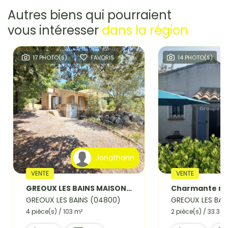
Autres biens qui pourraient
vous intéresser
dans la région
17 PHOTO(S)
FAVORIS
14 PHOTO(S)
Jonathann
VENTE
VENTE
GREOUX LES BAINS MAISON PLAIN PIED AVEC TERRAIN DE 2500m².
GREOUX LES BAINS (04800)
GREOUX LES BAI
4 pièce(s) / 103 m²
2 pièce(s) / 33.32 