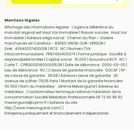
Mentions légales
Affichage des informations légales : L'agence détentrice du
mandat original est Haut Var Immobilier | Raison sociale : Haut Var
Immobilier | Adresse siège social : Chemin du Plan - Galerie
marchande de Carrefour - 83560 VINON-SUR-VERDON |
Siret : 43040037400038 | RCS : NC | Numero TVA
Intracommunautaire : FR87430400374 | Forme juridique : Société à
responsabilité limitée | Capital social : 15 000 | Assurance RCP : NC |
Carte T : CPI83012016000005218 | Date de délivrance : 0000-00-00 |
Lieu de délivrance : NC | Caisse de garantie financière : SOCAF. | N°
de caisse de garantie : 26128 | Adresse caisse de garantie : 26
avenue de suffren 75015 Paris | Montant de la garantie financière :
110 000 | Nom du médiateur : Jérôme Messinguiral | Adresse du
médiateur : Coordonnateur technique national médiation de la
consommation Société Médiation Professionnelle 06 72 90 96 92
messinguiral@cpmn.fr | Adresse du site :
http://www.messinguiral.com/
|
Entreprise juridiquement et financièrement indépendante