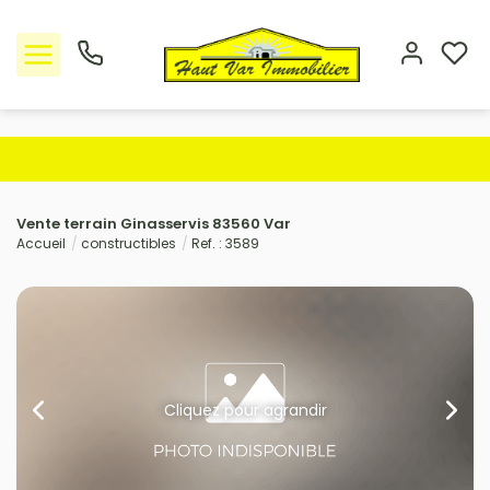
Nos offres
Vente terrain Ginasservis 83560 Var
L'Agence
Accueil
constructibles
Ref. : 3589
Rejoindre le groupement
Avis clients
Estimation
Cliquez pour agrandir
Avis clients