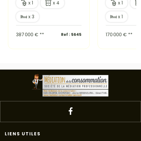
x 1
x 4
x 1
x 3
x 1
387 000 €
**
170 000 €
**
Ref : 5645
LIENS UTILES