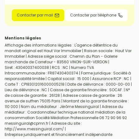
Contacter par mail
Contacter par téléphone
Mentions légales
Affichage des informations légales : L'agence détentrice du
mandat original est Haut Var Immobilier | Raison sociale : Haut Var
Immobilier | Adresse siège social : Chemin du Plan - Galerie
marchande de Carrefour - 83560 VINON-SUR-VERDON |
Siret : 43040037400038 | RCS : NC | Numero TVA
Intracommunautaire : FR87430400374 | Forme juridique : Société à
responsabilité limitée | Capital social : 15 000 | Assurance RCP : NC |
Carte T : CPI83012016000005218 | Date de délivrance : 0000-00-00 |
Lieu de délivrance : NC | Caisse de garantie financière : SOCAF. | N°
de caisse de garantie : 26128 | Adresse caisse de garantie : 26
avenue de suffren 75015 Paris | Montant de la garantie financière :
110 000 | Nom du médiateur : Jérôme Messinguiral | Adresse du
médiateur : Coordonnateur technique national médiation de la
consommation Société Médiation Professionnelle 06 72 90 96 92
messinguiral@cpmn.fr | Adresse du site :
http://www.messinguiral.com/
|
Entreprise juridiquement et financièrement indépendante