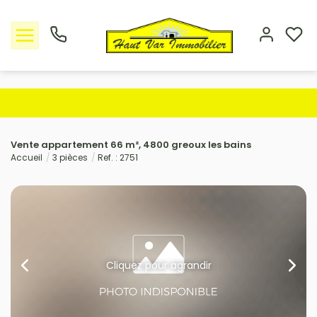
Nos offres
Vente appartement 66 m², 4800 greoux les bains
L'Agence
Accueil
3 pièces
Ref. : 2751
Rejoindre le groupement
Avis clients
Estimation
Cliquez pour agrandir
Avis clients