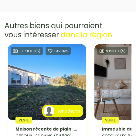
Autres biens qui pourraient
vous intéresser
dans la région
13 PHOTO(S)
FAVORIS
9 PHOTO(S)
Jonathann
VENTE
VENTE
Maison récente de plain-pied à Gréoux-les-Bains