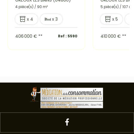
GREOUX LES BAINS (04800)
GREOUX LES BAI
4 pièce(s) / 90 m²
5 pièce(s) / 107 m²
x 4
x 3
x 5
406 000 €
**
410 000 €
**
Ref : 5590