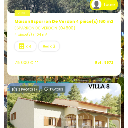
Laure
VENTE
Maison Esparron De Verdon 4 pièce(s) 160 m2
ESPARRON DE VERDON (04800)
4 pièce(s) / 104 m²
x 4
x 3
715 000 €
**
Ref : 5572
3 PHOTO(S)
FAVORIS