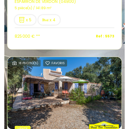
ESPARRON DE VERDON (04800)
5 pièce(s) / 141.89 m²
x 5
x 4
825 000 €
**
Ref : 5573
18 PHOTO(S)
FAVORIS
VENTE