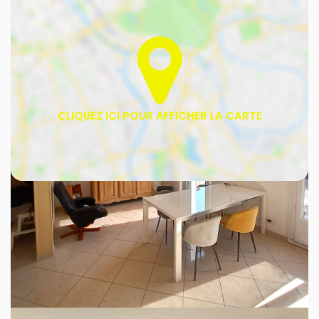
Bus
Commerce
Ecole
Sport
Parc, Jardin et Square
Métro, gare et tramways
Parking
Restaurant
Bureau de poste
Supermarché
Manosque