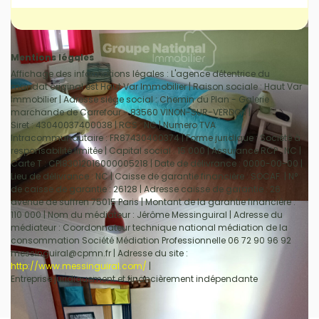
Mentions légales
Affichage des informations légales : L'agence détentrice du
mandat original est Haut Var Immobilier | Raison sociale : Haut Var
Immobilier | Adresse siège social : Chemin du Plan - Galerie
marchande de Carrefour - 83560 VINON-SUR-VERDON |
Siret : 43040037400038 | RCS : NC | Numero TVA
Intracommunautaire : FR87430400374 | Forme juridique : Société à
responsabilité limitée | Capital social : 15 000 | Assurance RCP : NC |
Carte T : CPI83012016000005218 | Date de délivrance : 0000-00-00 |
Lieu de délivrance : NC | Caisse de garantie financière : SOCAF. | N°
de caisse de garantie : 26128 | Adresse caisse de garantie : 26
avenue de suffren 75015 Paris | Montant de la garantie financière :
110 000 | Nom du médiateur : Jérôme Messinguiral | Adresse du
médiateur : Coordonnateur technique national médiation de la
consommation Société Médiation Professionnelle 06 72 90 96 92
messinguiral@cpmn.fr | Adresse du site :
http://www.messinguiral.com/
|
Entreprise juridiquement et financièrement indépendante