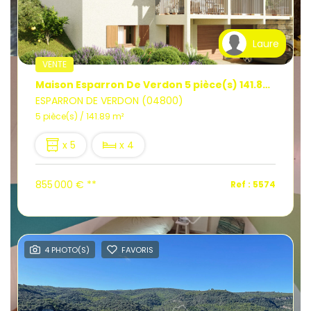
Laure
VENTE
Maison Esparron De Verdon 5 pièce(s) 141.89 m2
ESPARRON DE VERDON (04800)
5 pièce(s) / 141.89 m²
x 5
x 4
855 000 €
**
Ref : 5574
4 PHOTO(S)
FAVORIS