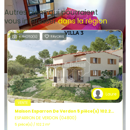
Autres biens qui pourraient
vous intéresser
dans la région
4 PHOTO(S)
FAVORIS
Laure
VENTE
Maison Esparron De Verdon 5 pièce(s) 102.20 m2
ESPARRON DE VERDON (04800)
5 pièce(s) / 102.2 m²