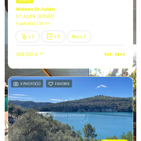
Maison St Julien
ST JULIEN (83560)
5 pièce(s) / 93 m²
x 2
x 5
x 3
308 000 €
**
Ref : 5634
3 PHOTO(S)
FAVORIS