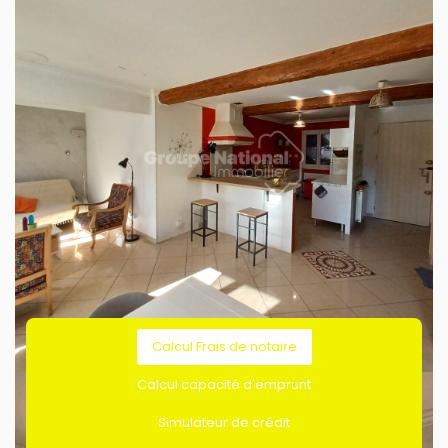
TAXE FONCIÈRE
PART DES MÉNAGES SANS
VOITURE
28 %
17 %
RÉSULTATS DES LYCÉES
ECOLES ET CRÈCHES
94 %
3,1 étab/km²
RESTAURANTS ET CAFÉS
COMMERCES
0,1 tous les 100m
1,4 tous les 100m
MÉDECINS
560 hab/médecin
Calcul Frais de notaire
Calcul capacité d'emprunt
Simulateur de crédit