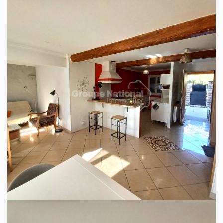
Manosque est une ville de 22 100 habitants dont 48 %
des habitants sont propriétaires.
Manosque est une ville calme avec 58 %
d'appartements et 42 % de maisons.
Il y a 560 commerces de proximité dont des
commerces, des restaurants et des supermarchés.
Il y a de nombreux espaces verts.
DENSITÉ DE POPULATION
ENFANTS ET ADOLESCENTS
384 hab/km²
23 %
AGE MOYEN
NOMBRE D'HABITANTS
44 ans
21 754 habitants
REVENU MENSUEL PAR
TAUX DE PROPRIÉTAIRES
MÉNAGE
50 %
2 360 euros / mois
TAUX D'HABITATION
24 %