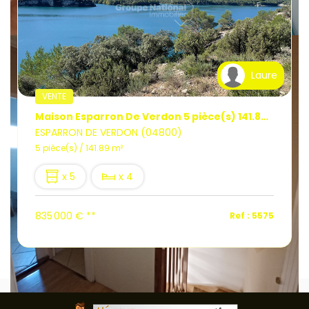
Laure
VENTE
Maison Esparron De Verdon 5 pièce(s) 141.89 m2
ESPARRON DE VERDON (04800)
5 pièce(s) / 141.89 m²
x 5
x 4
835 000 €
**
Ref : 5575