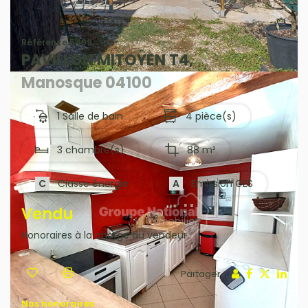
Référence 5499
PAVILLON MITOYEN T4,
Manosque 04100
1 Salle de bain
4 pièce(s)
3 chambre(s)
88 m²
C
Classe énergie
A
Emission GES
Vendu
Honoraires à la charge du vendeur
Partager :
Nos honoraires