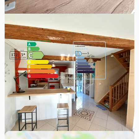
vous.
Mireille LACOURTY agt co 0612894682
Diagnostics énergétiques
Découvrez votre futur quartier
Avec votre expert Haut Var Immobilier