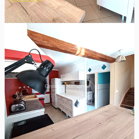
A proximité de toutes les commodités, coquet
pavillon d'environ 90 m² comprenant une entrée
menant à un lumineux salon-séjour, parfait pour
accueillir famille et amis,
une cuisine ouverte et équipée offrant un espace
fonctionnel et moderne pour préparer vos repas
avec un petit cellier pour le rangement, 3
chambres à l'étage, idéales pour accueillir votre
famille ou aménager un bureau.
Une terrasse ensoleillée, parfaite pour vos repas en
extérieur ou vos moments de détente.
Un petit jardin pour profiter des beaux jours et du
jardinage et un garage attenant.
Ce pavillon est une opportunité à ne pas manquer,
alliant confort et praticité. N'attendez plus pour
visiter ce bien qui pourrait devenir votre futur chez-