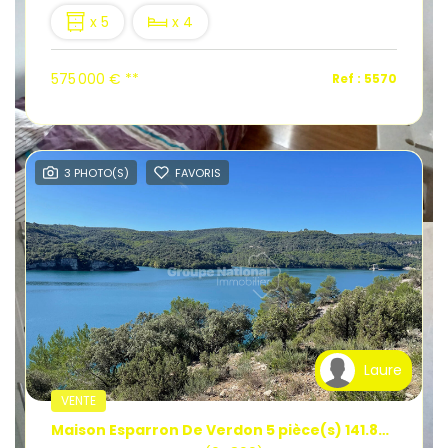
x 5
x 4
575 000 €
**
Ref : 5570
3 PHOTO(S)
FAVORIS
Laure
VENTE
Maison Esparron De Verdon 5 pièce(s) 141.89 m2