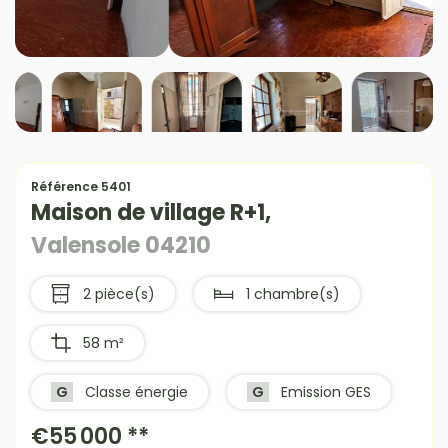
Référence 5401
Maison de village R+1,
Valensole 04210
2 pièce(s)
1 chambre(s)
58 m²
G
Classe énergie
G
Emission GES
€55 000
**