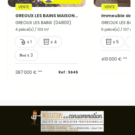
VENTE
VENTE
GREOUX LES BAINS MAISON PLAIN PIED AVEC TERRAIN DE 2500m².
GREOUX LES BAINS (04800)
GREOUX LES BAI
4 pièce(s) / 103 m²
5 pièce(s) / 107 m²
x 1
x 4
x 5
x 3
410 000 €
**
387 000 €
**
Ref : 5645