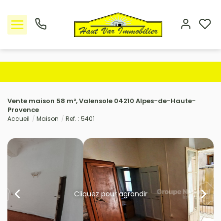
Nos offres
Vente maison 58 m², Valensole 04210 Alpes-de-Haute-
L'Agence
Provence
Accueil
Maison
Ref. : 5401
Rejoindre le groupement
Avis clients
Estimation
Cliquez pour agrandir
Avis clients