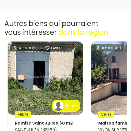
Autres biens qui pourraient
vous intéresser
dans la région
4 PHOTO(S)
FAVORIS
8 PHOTO(S)
Laure
VENTE
VENTE
Remise Saint Julien 60 m2
SAINT JULIEN (83560)
VINON SUR VERD