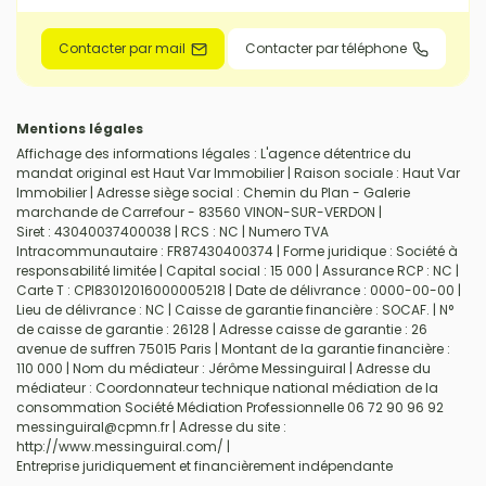
Contacter par mail
Contacter par téléphone
Mentions légales
Affichage des informations légales : L'agence détentrice du
mandat original est Haut Var Immobilier | Raison sociale : Haut Var
Immobilier | Adresse siège social : Chemin du Plan - Galerie
marchande de Carrefour - 83560 VINON-SUR-VERDON |
Siret : 43040037400038 | RCS : NC | Numero TVA
Intracommunautaire : FR87430400374 | Forme juridique : Société à
responsabilité limitée | Capital social : 15 000 | Assurance RCP : NC |
Carte T : CPI83012016000005218 | Date de délivrance : 0000-00-00 |
Lieu de délivrance : NC | Caisse de garantie financière : SOCAF. | N°
de caisse de garantie : 26128 | Adresse caisse de garantie : 26
avenue de suffren 75015 Paris | Montant de la garantie financière :
110 000 | Nom du médiateur : Jérôme Messinguiral | Adresse du
médiateur : Coordonnateur technique national médiation de la
consommation Société Médiation Professionnelle 06 72 90 96 92
messinguiral@cpmn.fr | Adresse du site :
http://www.messinguiral.com/
|
Entreprise juridiquement et financièrement indépendante