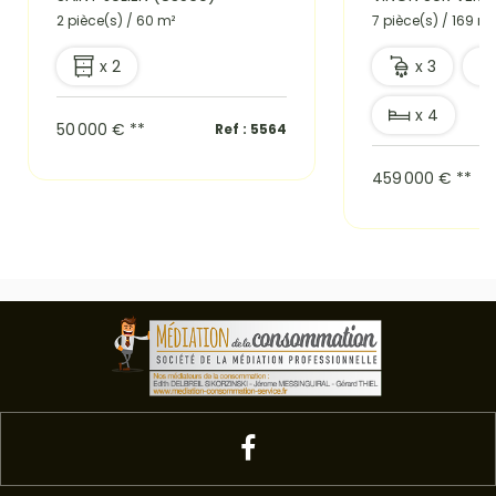
2 pièce(s) / 60 m²
7 pièce(s) / 169 m²
x 2
x 3
x 4
50 000 €
**
Ref : 5564
459 000 €
**