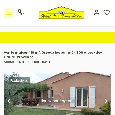
Nos offres
Vente maison 110 m², Greoux les bains 04800 Alpes-de-
L'Agence
Haute-Provence
Accueil
Maison
Ref. : 5344
Rejoindre le groupement
Avis clients
Exclusivité
Estimation
Cliquez pour agrandir
Avis clients