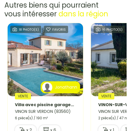
Autres biens qui pourraient
vous intéresser
dans la région
18 PHOTO(S)
FAVORIS
16 PHOTO(S)
Jonathann
VENTE
VENTE
Villa avec piscine garages et studio independant
VINON SUR VERDON (83560)
VINON SUR VERD
6 pièce(s) / 190 m²
2 pièce(s) / 47 m²
x 2
x 6
x 1