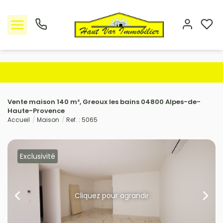
Nos offres
Vente maison 140 m², Greoux les bains 04800 Alpes-de-
L'Agence
Haute-Provence
Accueil
Maison
Ref. : 5065
Rejoindre le groupement
Avis clients
Exclusivité
Estimation
Cliquez pour agrandir
Avis clients