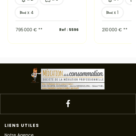
x 4
x 1
795 000 €
**
210 000 €
**
Ref : 5596
LIENS UTILES
Notre Agence