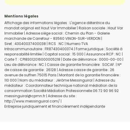
Mentions légales
Affichage des informations légales : L'agence détentrice du
mandat original est Haut Var Immobilier | Raison sociale : Haut Var
Immobilier | Adresse siège social : Chemin du Plan - Galerie
marchande de Carrefour - 83560 VINON-SUR-VERDON |
Siret : 43040037400038 | RCS : NC | Numero TVA
Intracommunautaire : FR87430400374 | Forme juridique : Société à
responsabilité limitée | Capital social : 15 000 | Assurance RCP : NC |
Carte T : CPI83012016000005218 | Date de délivrance : 0000-00-00 |
Lieu de délivrance : NC | Caisse de garantie financière : SOCAF. | N°
de caisse de garantie : 26128 | Adresse caisse de garantie : 26
avenue de suffren 75015 Paris | Montant de la garantie financière :
110 000 | Nom du médiateur : Jérôme Messinguiral | Adresse du
médiateur : Coordonnateur technique national médiation de la
consommation Société Médiation Professionnelle 06 72 90 96 92
messinguiral@cpmn.fr | Adresse du site :
http://www.messinguiral.com/
|
Entreprise juridiquement et financièrement indépendante