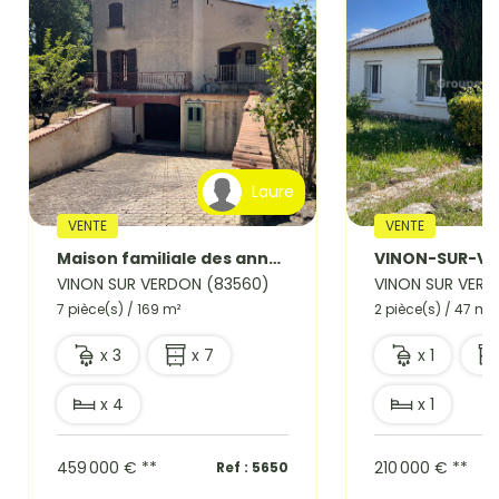
Laure
VENTE
VENTE
Maison familiale des années 70 avec fort potentiel Quartier recherché de Vinon-sur-Verdon
VINON SUR VERDON (83560)
VINON SUR VERD
7 pièce(s) / 169 m²
2 pièce(s) / 47 m²
x 3
x 7
x 1
x 4
x 1
459 000 €
**
210 000 €
**
Ref : 5650