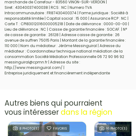
marchande de Carrefour - 83560 VINON-SUR-VERDON |
Siret : 43040037400038 | RCS : NC | Numero TVA
Intracommunautaire : FR87430400374 | Forme juridique : Société à
responsabilité limitée | Capital social : 15 000 | Assurance RCP : NC |
Carte T : CPI83012016000005218 | Date de délivrance : 0000-00-00 |
Lieu de délivrance : NC | Caisse de garantie financière : SOCAF. | N°
de caisse de garantie : 26128 | Adresse caisse de garantie : 26
avenue de suffren 75015 Paris | Montant de la garantie financière :
110 000 | Nom du médiateur : Jérôme Messinguiral | Adresse du
médiateur : Coordonnateur technique national médiation de la
consommation Société Médiation Professionnelle 06 72 90 96 92
messinguiral@cpmn.fr | Adresse du site :
http://www.messinguiral.com/
|
Entreprise juridiquement et financièrement indépendante
Autres biens qui pourraient
vous intéresser
dans la région
8 PHOTO(S)
FAVORIS
16 PHOTO(S)