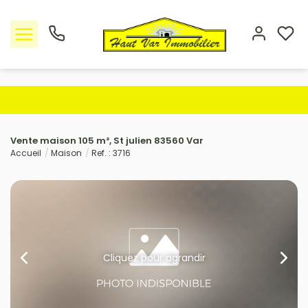
Nos offres
Vente maison 105 m², St julien 83560 Var
L'Agence
Accueil
Maison
Ref. : 3716
Rejoindre le groupement
Avis clients
Estimation
Cliquez pour agrandir
Avis clients