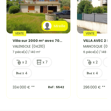
Mireille
VENTE
VENTE
Villa sur 2000 m² avec 700 m² constructibles
VILLA AVEC 2 
VALENSOLE (04210)
MANOSQUE (041
7 pièce(s) / 140 m²
6 pièce(s) / 148 m²
x 2
x 7
x 2
x 4
x 4
334 000 €
**
296 000 €
**
Ref : 5542