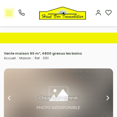
Nos offres
Vente maison 90 m², 4800 greoux les bains
L'Agence
Accueil
Maison
Ref. : 3131
Rejoindre le groupement
Avis clients
Estimation
Cliquez pour agrandir
Avis clients