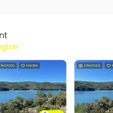
nt
égion
 PHOTO(S)
FAVORIS
3 PHOTO(S)