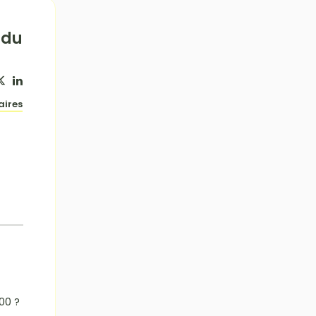
ndu
aires
00 ?