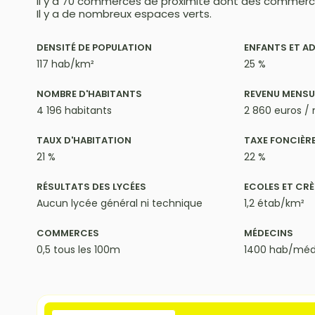
Il y a 70 commerces de proximité dont des commerc
Il y a de nombreux espaces verts.
DENSITÉ DE POPULATION
ENFANTS ET A
117 hab/km²
25 %
NOMBRE D'HABITANTS
REVENU MENSU
4 196 habitants
2 860 euros /
TAUX D'HABITATION
TAXE FONCIÈR
21 %
22 %
RÉSULTATS DES LYCÉES
ECOLES ET CR
Aucun lycée général ni technique
1,2 étab/km²
COMMERCES
MÉDECINS
0,5 tous les 100m
1400 hab/méd