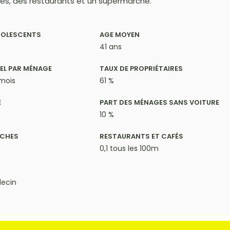
es, des restaurants et un supermarché.
DOLESCENTS
AGE MOYEN
41 ans
EL PAR MÉNAGE
TAUX DE PROPRIÉTAIRES
 mois
61 %
E
PART DES MÉNAGES SANS VOITURE
10 %
ÈCHES
RESTAURANTS ET CAFÉS
0,1 tous les 100m
ecin