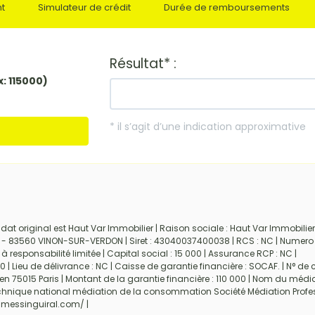
nt
Simulateur de crédit
Durée de remboursements
at original est Haut Var Immobilier | Raison sociale : Haut Var Immobilier
 - 83560 VINON-SUR-VERDON | Siret : 43040037400038 | RCS : NC | Numero
responsabilité limitée | Capital social : 15 000 | Assurance RCP : NC |
| Lieu de délivrance : NC | Caisse de garantie financière : SOCAF. | N° de 
en 75015 Paris | Montant de la garantie financière : 110 000 | Nom du média
chnique national médiation de la consommation Société Médiation Profes
.messinguiral.com/
|