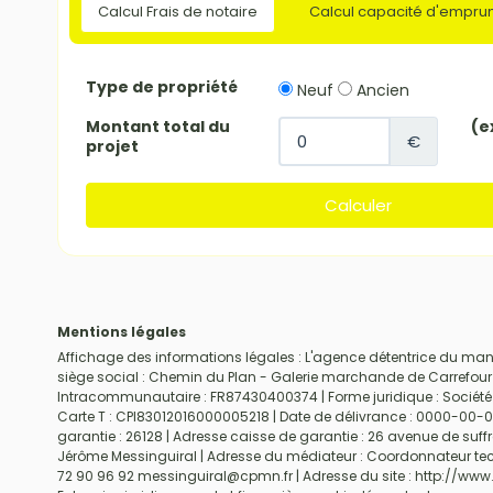
Calcul Frais de notaire
Calcul capacité d'empru
Mentions légales
Affichage des informations légales : L'agence détentrice du mand
siège social : Chemin du Plan - Galerie marchande de Carrefour
Intracommunautaire : FR87430400374 | Forme juridique : Société à 
Carte T : CPI83012016000005218 | Date de délivrance : 0000-00-00 
garantie : 26128 | Adresse caisse de garantie : 26 avenue de suffr
Jérôme Messinguiral | Adresse du médiateur : Coordonnateur te
72 90 96 92 messinguiral@cpmn.fr | Adresse du site :
http://www