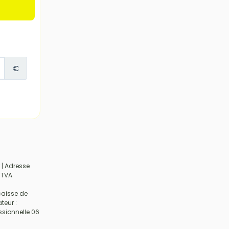
 | Adresse
 TVA
caisse de
teur :
sionnelle 06