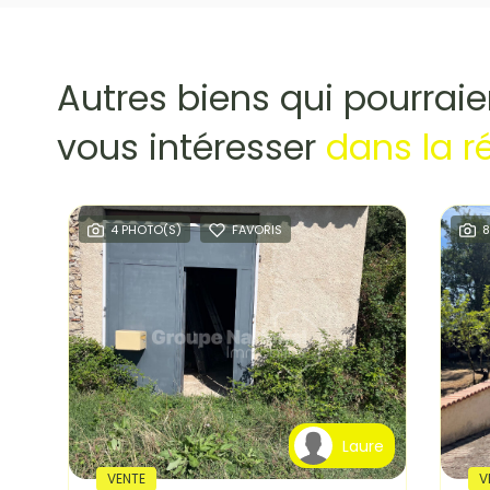
Autres biens qui pourraie
vous intéresser
dans la r
4 PHOTO(S)
FAVORIS
8
re
Laure
VENTE
V