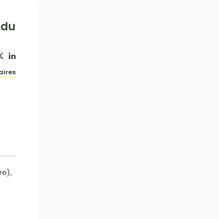
ndu
aires
re),