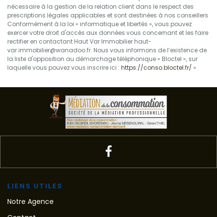
nécessaire à la gestion de la relation client dans le respect des
prescriptions légales applicables et sont destinées à nos conseillers
Conformément à la loi « informatique et libertés », vous pouvez
exercer votre droit d'accès aux données vous concernant et les faire
rectifier en contactant Haut Var Immobilier haut-
var.immobilier@wanadoo.fr. Nous vous informons de l’existence de
la liste d'opposition au démarchage téléphonique « Bloctel », sur
laquelle vous pouvez vous inscrire ici :
https://conso.bloctel.fr/
»
LIENS UTILES
Notre Agence